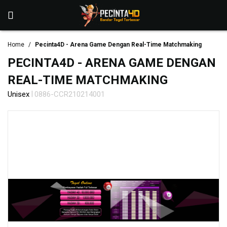
Home
Pecinta4D - Arena Game Dengan Real-Time Matchmaking
PECINTA4D - ARENA GAME DENGAN
REAL-TIME MATCHMAKING
|
Unisex
0886-CCR210214001
Skip
to
the
end
of
the
images
gallery