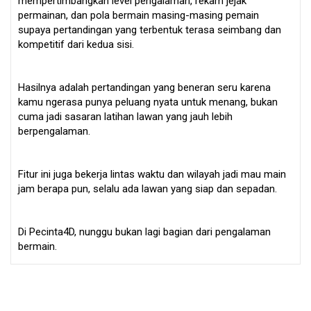
mempertimbangkan level pengalaman, rekam jejak
permainan, dan pola bermain masing-masing pemain
supaya pertandingan yang terbentuk terasa seimbang dan
kompetitif dari kedua sisi.
Hasilnya adalah pertandingan yang beneran seru karena
kamu ngerasa punya peluang nyata untuk menang, bukan
cuma jadi sasaran latihan lawan yang jauh lebih
berpengalaman.
Fitur ini juga bekerja lintas waktu dan wilayah jadi mau main
jam berapa pun, selalu ada lawan yang siap dan sepadan.
Di Pecinta4D, nunggu bukan lagi bagian dari pengalaman
bermain.
Indonesia | IDR